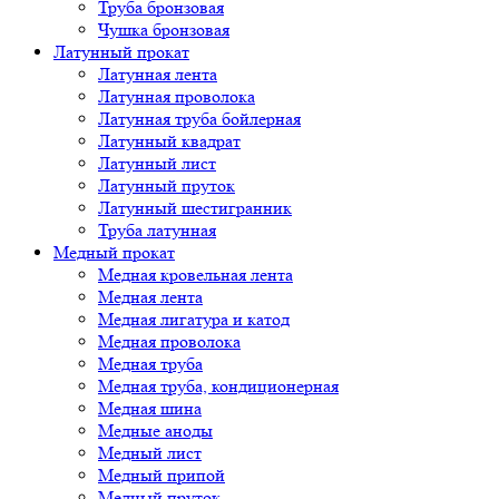
Труба бронзовая
Чушка бронзовая
Латунный прокат
Латунная лента
Латунная проволока
Латунная труба бойлерная
Латунный квадрат
Латунный лист
Латунный пруток
Латунный шестигранник
Труба латунная
Медный прокат
Медная кровельная лента
Медная лента
Медная лигатура и катод
Медная проволока
Медная труба
Медная труба, кондиционерная
Медная шина
Медные аноды
Медный лист
Медный припой
Медный пруток