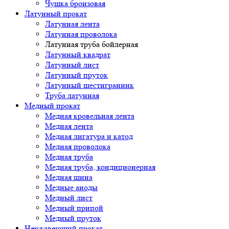
Чушка бронзовая
Латунный прокат
Латунная лента
Латунная проволока
Латунная труба бойлерная
Латунный квадрат
Латунный лист
Латунный пруток
Латунный шестигранник
Труба латунная
Медный прокат
Медная кровельная лента
Медная лента
Медная лигатура и катод
Медная проволока
Медная труба
Медная труба, кондиционерная
Медная шина
Медные аноды
Медный лист
Медный припой
Медный пруток
Нержавеющий прокат