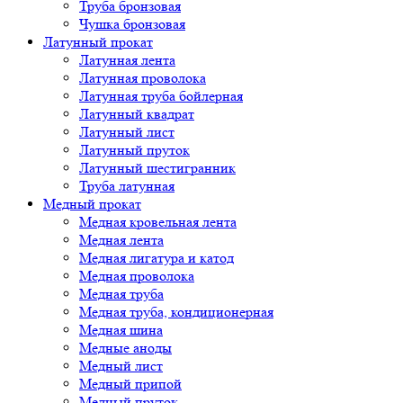
Труба бронзовая
Чушка бронзовая
Латунный прокат
Латунная лента
Латунная проволока
Латунная труба бойлерная
Латунный квадрат
Латунный лист
Латунный пруток
Латунный шестигранник
Труба латунная
Медный прокат
Медная кровельная лента
Медная лента
Медная лигатура и катод
Медная проволока
Медная труба
Медная труба, кондиционерная
Медная шина
Медные аноды
Медный лист
Медный припой
Медный пруток