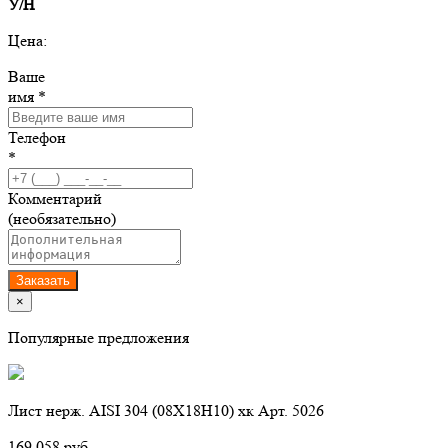
У/Н
Цена:
Ваше
имя *
Телефон
*
Комментарий
(необязательно)
Заказать
×
Популярные предложения
Лист нерж. AISI 304 (08Х18Н10) хк Арт. 5026
169 058 руб.