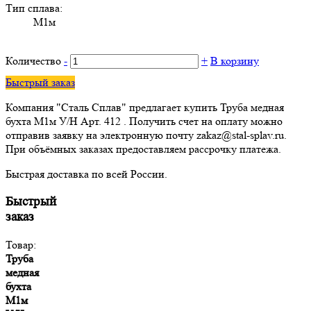
Тип сплава:
М1м
Количество
-
+
В корзину
Быстрый заказ
Компания "Сталь Сплав" предлагает купить Труба медная
бухта М1м У/Н Арт. 412 . Получить счет на оплату можно
отправив заявку на электронную почту zakaz@stal-splav.ru.
При объёмных заказах предоставляем рассрочку платежа.
Быстрая доставка по всей России.
Быстрый
заказ
Товар:
Труба
медная
бухта
М1м