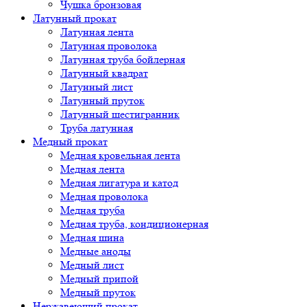
Чушка бронзовая
Латунный прокат
Латунная лента
Латунная проволока
Латунная труба бойлерная
Латунный квадрат
Латунный лист
Латунный пруток
Латунный шестигранник
Труба латунная
Медный прокат
Медная кровельная лента
Медная лента
Медная лигатура и катод
Медная проволока
Медная труба
Медная труба, кондиционерная
Медная шина
Медные аноды
Медный лист
Медный припой
Медный пруток
Нержавеющий прокат