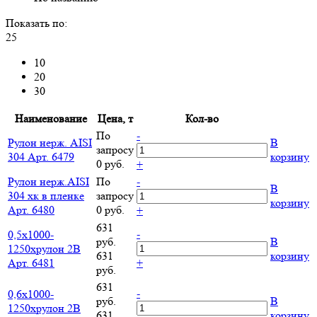
Показать по:
25
10
20
30
Наименование
Цена, т
Кол-во
По
-
Рулон нерж. AISI
В
запросу
304 Арт. 6479
корзину
0 руб.
+
Рулон нерж.AISI
По
-
В
304 хк в пленке
запросу
корзину
Арт. 6480
0 руб.
+
631
-
0,5х1000-
руб.
В
1250хрулон 2B
631
корзину
Арт. 6481
+
руб.
631
-
0,6х1000-
руб.
В
1250хрулон 2B
631
корзину