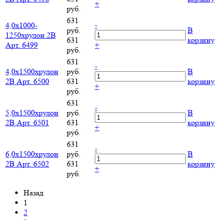
+
руб.
631
-
4,0х1000-
руб.
В
1250хрулон 2B
631
корзину
Арт. 6499
+
руб.
631
-
4,0х1500хрулон
руб.
В
2B Арт. 6500
631
корзину
+
руб.
631
-
5,0х1500хрулон
руб.
В
2B Арт. 6501
631
корзину
+
руб.
631
-
6,0х1500хрулон
руб.
В
2B Арт. 6502
631
корзину
+
руб.
Назад
1
2