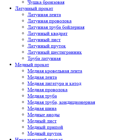
Чушка бронзовая
Латунный прокат
Латунная лента
Латунная проволока
Латунная труба бойлерная
Латунный квадрат
Латунный лист
Латунный пруток
Латунный шестигранник
Труба латунная
Медный прокат
Медная кровельная лента
Медная лента
Медная лигатура и катод
Медная проволока
Медная труба
Медная труба, кондиционерная
Медная шина
Медные аноды
Медный лист
Медный припой
Медный пруток
Нержавеющий прокат