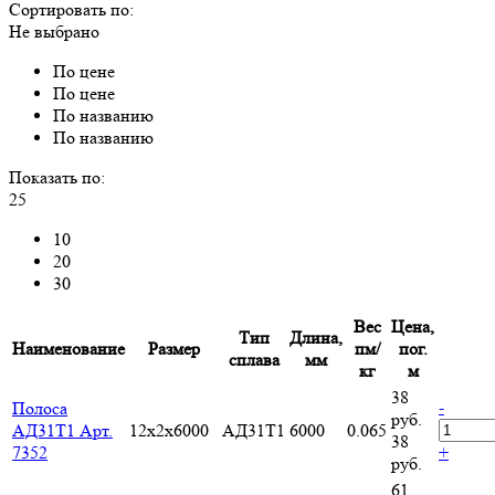
Сортировать по:
Не выбрано
По цене
По цене
По названию
По названию
Показать по:
25
10
20
30
Вес
Цена,
Тип
Длина,
Наименование
Размер
пм/
пог.
сплава
мм
кг
м
38
-
Полоса
руб.
АД31Т1 Арт.
12х2х6000
АД31Т1
6000
0.065
38
7352
+
руб.
61