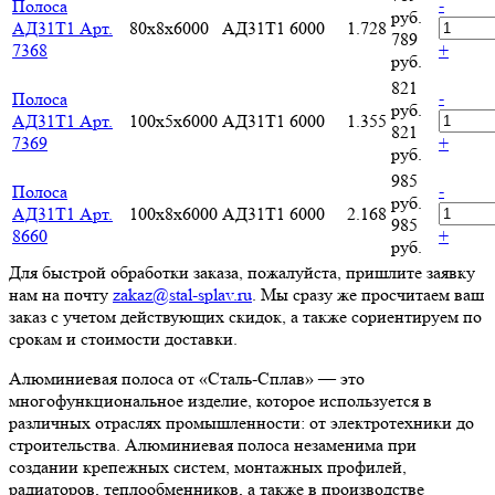
-
Полоса
руб.
АД31Т1 Арт.
80х8х6000
АД31Т1
6000
1.728
789
7368
+
руб.
821
-
Полоса
руб.
АД31Т1 Арт.
100х5х6000
АД31Т1
6000
1.355
821
7369
+
руб.
985
-
Полоса
руб.
АД31Т1 Арт.
100х8х6000
АД31Т1
6000
2.168
985
8660
+
руб.
Для быстрой обработки заказа, пожалуйста, пришлите заявку
нам на почту
zakaz@stal-splav.ru
. Мы сразу же просчитаем ваш
заказ с учетом действующих скидок, а также сориентируем по
срокам и стоимости доставки.
Алюминиевая полоса от «Сталь-Сплав» — это
многофункциональное изделие, которое используется в
различных отраслях промышленности: от электротехники до
строительства. Алюминиевая полоса незаменима при
создании крепежных систем, монтажных профилей,
радиаторов, теплообменников, а также в производстве