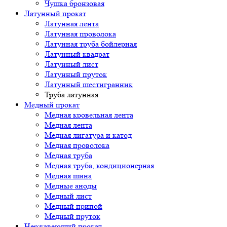
Чушка бронзовая
Латунный прокат
Латунная лента
Латунная проволока
Латунная труба бойлерная
Латунный квадрат
Латунный лист
Латунный пруток
Латунный шестигранник
Труба латунная
Медный прокат
Медная кровельная лента
Медная лента
Медная лигатура и катод
Медная проволока
Медная труба
Медная труба, кондиционерная
Медная шина
Медные аноды
Медный лист
Медный припой
Медный пруток
Нержавеющий прокат