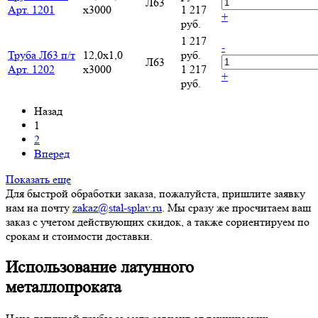
Л63
Арт. 1201
х3000
1 217
+
руб.
1 217
-
Труба Л63 п/т
12,0х1,0
руб.
Л63
Арт. 1202
х3000
1 217
+
руб.
Назад
1
2
Вперед
Показать еще
Для быстрой обработки заказа, пожалуйста, пришлите заявку
нам на почту
zakaz@stal-splav.ru
. Мы сразу же просчитаем ваш
заказ с учетом действующих скидок, а также сориентируем по
срокам и стоимости доставки.
Использование латунного
металлопроката