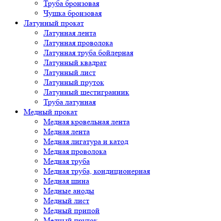
Труба бронзовая
Чушка бронзовая
Латунный прокат
Латунная лента
Латунная проволока
Латунная труба бойлерная
Латунный квадрат
Латунный лист
Латунный пруток
Латунный шестигранник
Труба латунная
Медный прокат
Медная кровельная лента
Медная лента
Медная лигатура и катод
Медная проволока
Медная труба
Медная труба, кондиционерная
Медная шина
Медные аноды
Медный лист
Медный припой
Медный пруток