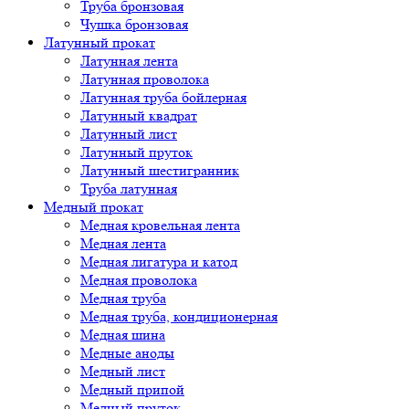
Труба бронзовая
Чушка бронзовая
Латунный прокат
Латунная лента
Латунная проволока
Латунная труба бойлерная
Латунный квадрат
Латунный лист
Латунный пруток
Латунный шестигранник
Труба латунная
Медный прокат
Медная кровельная лента
Медная лента
Медная лигатура и катод
Медная проволока
Медная труба
Медная труба, кондиционерная
Медная шина
Медные аноды
Медный лист
Медный припой
Медный пруток