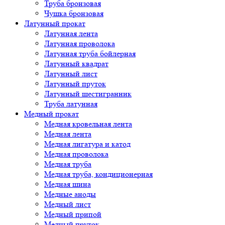
Труба бронзовая
Чушка бронзовая
Латунный прокат
Латунная лента
Латунная проволока
Латунная труба бойлерная
Латунный квадрат
Латунный лист
Латунный пруток
Латунный шестигранник
Труба латунная
Медный прокат
Медная кровельная лента
Медная лента
Медная лигатура и катод
Медная проволока
Медная труба
Медная труба, кондиционерная
Медная шина
Медные аноды
Медный лист
Медный припой
Медный пруток