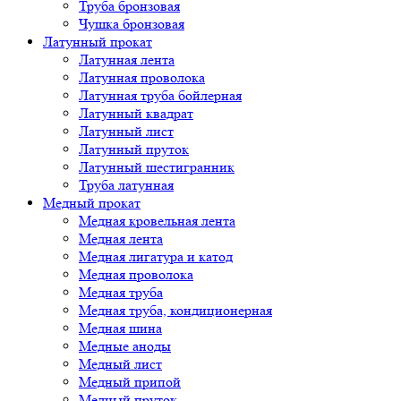
Труба бронзовая
Чушка бронзовая
Латунный прокат
Латунная лента
Латунная проволока
Латунная труба бойлерная
Латунный квадрат
Латунный лист
Латунный пруток
Латунный шестигранник
Труба латунная
Медный прокат
Медная кровельная лента
Медная лента
Медная лигатура и катод
Медная проволока
Медная труба
Медная труба, кондиционерная
Медная шина
Медные аноды
Медный лист
Медный припой
Медный пруток