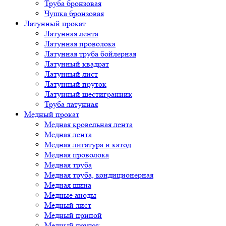
Труба бронзовая
Чушка бронзовая
Латунный прокат
Латунная лента
Латунная проволока
Латунная труба бойлерная
Латунный квадрат
Латунный лист
Латунный пруток
Латунный шестигранник
Труба латунная
Медный прокат
Медная кровельная лента
Медная лента
Медная лигатура и катод
Медная проволока
Медная труба
Медная труба, кондиционерная
Медная шина
Медные аноды
Медный лист
Медный припой
Медный пруток