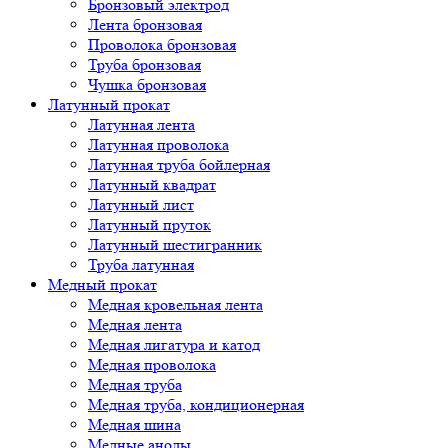
Бронзовый электрод
Лента бронзовая
Проволока бронзовая
Труба бронзовая
Чушка бронзовая
Латунный прокат
Латунная лента
Латунная проволока
Латунная труба бойлерная
Латунный квадрат
Латунный лист
Латунный пруток
Латунный шестигранник
Труба латунная
Медный прокат
Медная кровельная лента
Медная лента
Медная лигатура и катод
Медная проволока
Медная труба
Медная труба, кондиционерная
Медная шина
Медные аноды