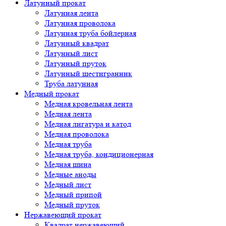
Латунный прокат
Латунная лента
Латунная проволока
Латунная труба бойлерная
Латунный квадрат
Латунный лист
Латунный пруток
Латунный шестигранник
Труба латунная
Медный прокат
Медная кровельная лента
Медная лента
Медная лигатура и катод
Медная проволока
Медная труба
Медная труба, кондиционерная
Медная шина
Медные аноды
Медный лист
Медный припой
Медный пруток
Нержавеющий прокат
Квадрат нержавеющий