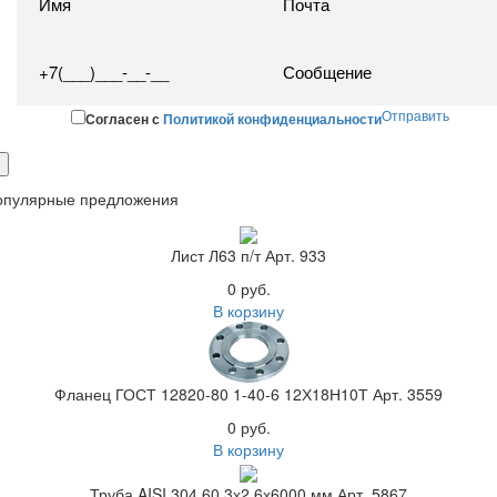
Отправить
Согласен с
Политикой конфиденциальности
опулярные предложения
Лист Л63 п/т Арт. 933
0 руб.
В корзину
Фланец ГОСТ 12820-80 1-40-6 12Х18Н10Т Арт. 3559
0 руб.
В корзину
Труба AISI 304 60,3х2,6х6000 мм Арт. 5867