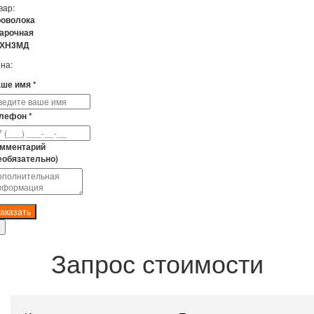
вар:
оволока
арочная
3ХН3МД
на:
ше имя *
лефон *
мментарий
еобязательно)
аказать
Запрос стоимости