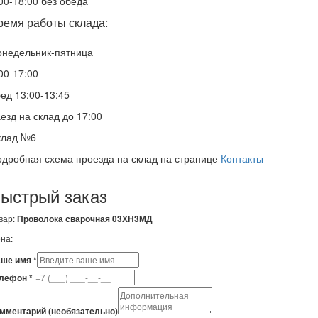
00-18:00 без обеда
ремя работы склада:
онедельник-пятница
00-17:00
ед 13:00-13:45
езд на склад до 17:00
клад №6
дробная схема проезда на склад на странице
Контакты
ыстрый заказ
вар:
Проволока сварочная 03ХН3МД
на:
ше имя *
лефон *
мментарий (необязательно)