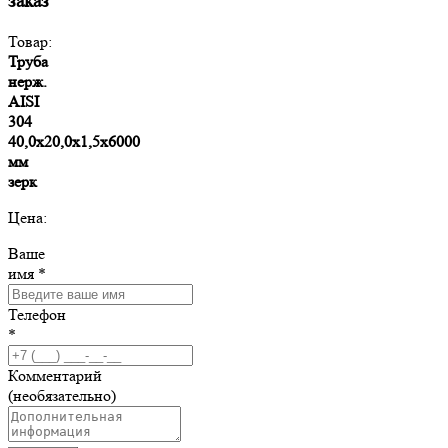
заказ
Товар:
Труба
нерж.
AISI
304
40,0х20,0х1,5х6000
мм
зерк
Цена:
Ваше
имя *
Телефон
*
Комментарий
(необязательно)