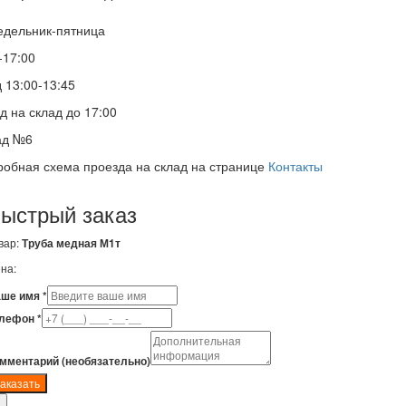
едельник-пятница
-17:00
 13:00-13:45
д на склад до 17:00
ад №6
обная схема проезда на склад на странице
Контакты
ыстрый заказ
вар:
Труба медная М1т
на:
ше имя *
лефон *
мментарий (необязательно)
аказать