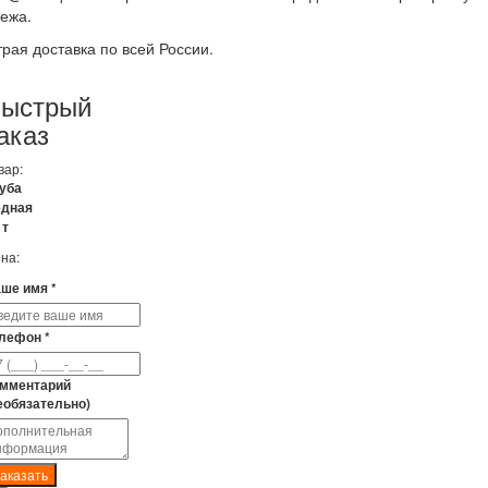
ежа.
рая доставка по всей России.
ыстрый
аказ
вар:
уба
дная
1т
на:
ше имя *
лефон *
мментарий
еобязательно)
аказать