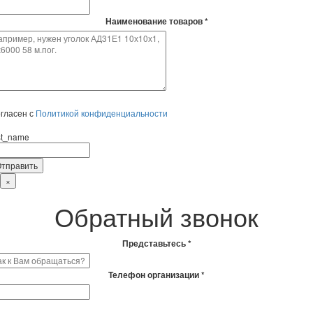
Наименование товаров *
гласен с
Политикой конфиденциальности
rst_name
×
Обратный звонок
Представьтесь *
Телефон организации *