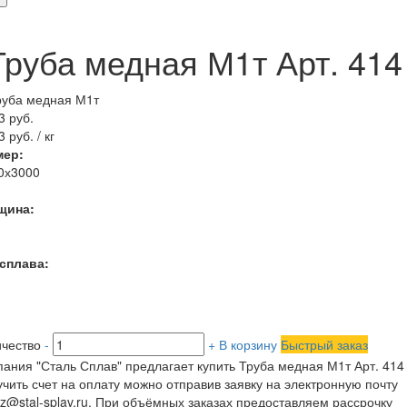
>
Труба медная М1т Арт. 414
3 руб.
 руб. / кг
мер:
0х3000
щина:
 сплава:
чество
-
+
В корзину
Быстрый заказ
ания "Сталь Сплав" предлагает купить Труба медная М1т Арт. 414 
чить счет на оплату можно отправив заявку на электронную почту
z@stal-splav.ru. При объёмных заказах предоставляем рассрочку