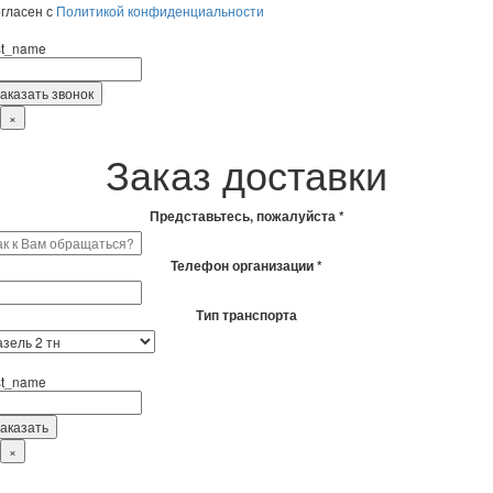
гласен с
Политикой конфиденциальности
rst_name
×
Заказ доставки
Представьтесь, пожалуйста *
Телефон организации *
Тип транспорта
rst_name
×