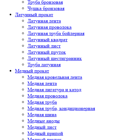
Труба бронзовая
Чушка бронзовая
Латунный прокат
Латунная лента
Латунная проволока
Латунная труба бойлерная
Латунный квадрат
Латунный лист
Латунный пруток
Латунный шестигранник
Труба латунная
Медный прокат
Медная кровельная лента
Медная лента
Медная лигатура и катод
Медная проволока
Медная труба
Медная труба, кондиционерная
Медная шина
Медные аноды
Медный лист
Медный припой
Медный пруток