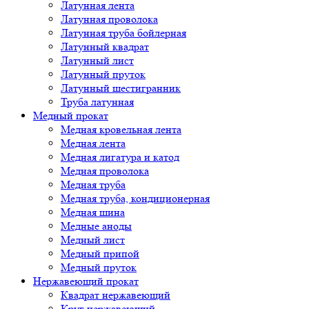
Латунная лента
Латунная проволока
Латунная труба бойлерная
Латунный квадрат
Латунный лист
Латунный пруток
Латунный шестигранник
Труба латунная
Медный прокат
Медная кровельная лента
Медная лента
Медная лигатура и катод
Медная проволока
Медная труба
Медная труба, кондиционерная
Медная шина
Медные аноды
Медный лист
Медный припой
Медный пруток
Нержавеющий прокат
Квадрат нержавеющий
Круг нержавеющий