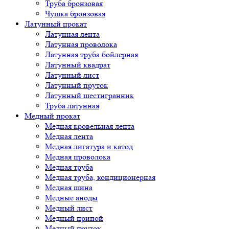
Труба бронзовая
Чушка бронзовая
Латунный прокат
Латунная лента
Латунная проволока
Латунная труба бойлерная
Латунный квадрат
Латунный лист
Латунный пруток
Латунный шестигранник
Труба латунная
Медный прокат
Медная кровельная лента
Медная лента
Медная лигатура и катод
Медная проволока
Медная труба
Медная труба, кондиционерная
Медная шина
Медные аноды
Медный лист
Медный припой
Медный пруток