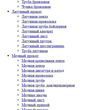
Труба бронзовая
Чушка бронзовая
Латунный прокат
Латунная лента
Латунная проволока
Латунная труба бойлерная
Латунный квадрат
Латунный лист
Латунный пруток
Латунный шестигранник
Труба латунная
Медный прокат
Медная кровельная лента
Медная лента
Медная лигатура и катод
Медная проволока
Медная труба
Медная труба, кондиционерная
Медная шина
Медные аноды
Медный лист
Медный припой
Медный пруток