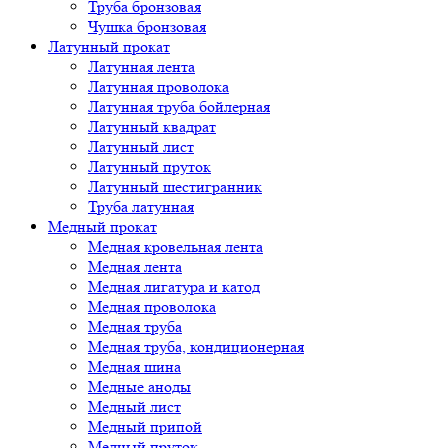
Труба бронзовая
Чушка бронзовая
Латунный прокат
Латунная лента
Латунная проволока
Латунная труба бойлерная
Латунный квадрат
Латунный лист
Латунный пруток
Латунный шестигранник
Труба латунная
Медный прокат
Медная кровельная лента
Медная лента
Медная лигатура и катод
Медная проволока
Медная труба
Медная труба, кондиционерная
Медная шина
Медные аноды
Медный лист
Медный припой
Медный пруток