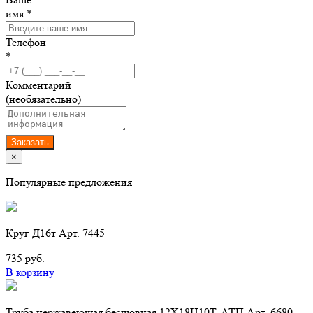
имя *
Телефон
*
Комментарий
(необязательно)
Заказать
×
Популярные предложения
Круг Д16т Арт. 7445
735 руб.
В корзину
Труба нержавеющая бесшовная 12Х18Н10Т, АТП Арт. 6680