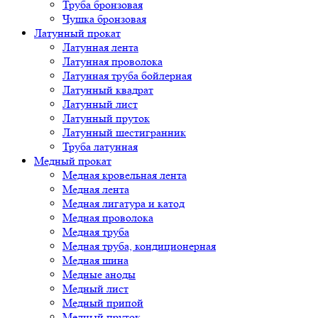
Труба бронзовая
Чушка бронзовая
Латунный прокат
Латунная лента
Латунная проволока
Латунная труба бойлерная
Латунный квадрат
Латунный лист
Латунный пруток
Латунный шестигранник
Труба латунная
Медный прокат
Медная кровельная лента
Медная лента
Медная лигатура и катод
Медная проволока
Медная труба
Медная труба, кондиционерная
Медная шина
Медные аноды
Медный лист
Медный припой
Медный пруток