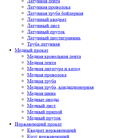
Латунная лента
Латунная проволока
Латунная труба бойлерная
Латунный квадрат
Латунный лист
Латунный пруток
Латунный шестигранник
Труба латунная
Медный прокат
Медная кровельная лента
Медная лента
Медная лигатура и катод
Медная проволока
Медная труба
Медная труба, кондиционерная
Медная шина
Медные аноды
Медный лист
Медный припой
Медный пруток
Нержавеющий прокат
Квадрат нержавеющий
Круг нержавеющий