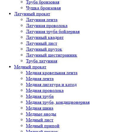
Труба бронзовая
Чушка бронзовая
Латунный прокат
Латунная лента
Латунная проволока
Латунная труба бойлерная
Латунный квадрат
Латунный лист
Латунный пруток
Латунный шестигранник
Труба латунная
Медный прокат
Медная кровельная лента
Медная лента
Медная лигатура и катод
Медная проволока
Медная труба
Медная труба, кондиционерная
Медная шина
Медные аноды
Медный лист
Медный припой
Медный пруток