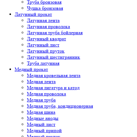
Труба бронзовая
Чушка бронзовая
Латунный прокат
Латунная лента
Латунная проволока
Латунная труба бойлерная
Латунный квадрат
Латунный лист
Латунный пруток
Латунный шестигранник
Труба латунная
Медный прокат
Медная кровельная лента
Медная лента
Медная лигатура и катод
Медная проволока
Медная труба
Медная труба, кондиционерная
Медная шина
Медные аноды
Медный лист
Медный припой
Медный пруток