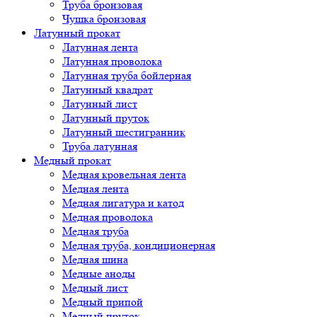
Труба бронзовая
Чушка бронзовая
Латунный прокат
Латунная лента
Латунная проволока
Латунная труба бойлерная
Латунный квадрат
Латунный лист
Латунный пруток
Латунный шестигранник
Труба латунная
Медный прокат
Медная кровельная лента
Медная лента
Медная лигатура и катод
Медная проволока
Медная труба
Медная труба, кондиционерная
Медная шина
Медные аноды
Медный лист
Медный припой
Медный пруток