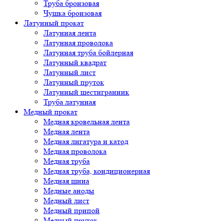
Труба бронзовая
Чушка бронзовая
Латунный прокат
Латунная лента
Латунная проволока
Латунная труба бойлерная
Латунный квадрат
Латунный лист
Латунный пруток
Латунный шестигранник
Труба латунная
Медный прокат
Медная кровельная лента
Медная лента
Медная лигатура и катод
Медная проволока
Медная труба
Медная труба, кондиционерная
Медная шина
Медные аноды
Медный лист
Медный припой
Медный пруток