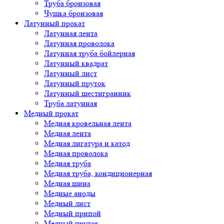
Труба бронзовая
Чушка бронзовая
Латунный прокат
Латунная лента
Латунная проволока
Латунная труба бойлерная
Латунный квадрат
Латунный лист
Латунный пруток
Латунный шестигранник
Труба латунная
Медный прокат
Медная кровельная лента
Медная лента
Медная лигатура и катод
Медная проволока
Медная труба
Медная труба, кондиционерная
Медная шина
Медные аноды
Медный лист
Медный припой
Медный пруток