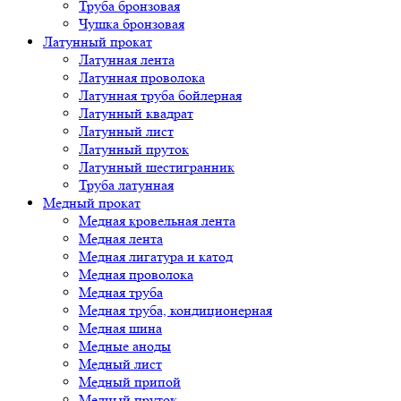
Труба бронзовая
Чушка бронзовая
Латунный прокат
Латунная лента
Латунная проволока
Латунная труба бойлерная
Латунный квадрат
Латунный лист
Латунный пруток
Латунный шестигранник
Труба латунная
Медный прокат
Медная кровельная лента
Медная лента
Медная лигатура и катод
Медная проволока
Медная труба
Медная труба, кондиционерная
Медная шина
Медные аноды
Медный лист
Медный припой
Медный пруток