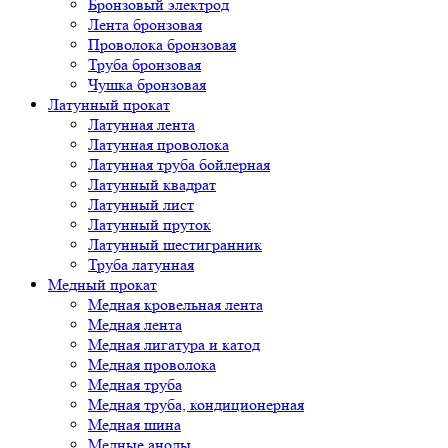
Бронзовый электрод
Лента бронзовая
Проволока бронзовая
Труба бронзовая
Чушка бронзовая
Латунный прокат
Латунная лента
Латунная проволока
Латунная труба бойлерная
Латунный квадрат
Латунный лист
Латунный пруток
Латунный шестигранник
Труба латунная
Медный прокат
Медная кровельная лента
Медная лента
Медная лигатура и катод
Медная проволока
Медная труба
Медная труба, кондиционерная
Медная шина
Медные аноды