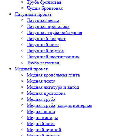
Труба бронзовая
Чушка бронзовая
Латунный прокат
Латунная лента
Латунная проволока
Латунная труба бойлерная
Латунный квадрат
Латунный лист
Латунный пруток
Латунный шестигранник
Труба латунная
Медный прокат
Медная кровельная лента
Медная лента
Медная лигатура и катод
Медная проволока
Медная труба
Медная труба, кондиционерная
Медная шина
Медные аноды
Медный лист
Медный припой
Медный пруток