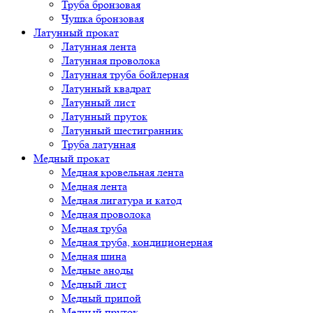
Труба бронзовая
Чушка бронзовая
Латунный прокат
Латунная лента
Латунная проволока
Латунная труба бойлерная
Латунный квадрат
Латунный лист
Латунный пруток
Латунный шестигранник
Труба латунная
Медный прокат
Медная кровельная лента
Медная лента
Медная лигатура и катод
Медная проволока
Медная труба
Медная труба, кондиционерная
Медная шина
Медные аноды
Медный лист
Медный припой
Медный пруток