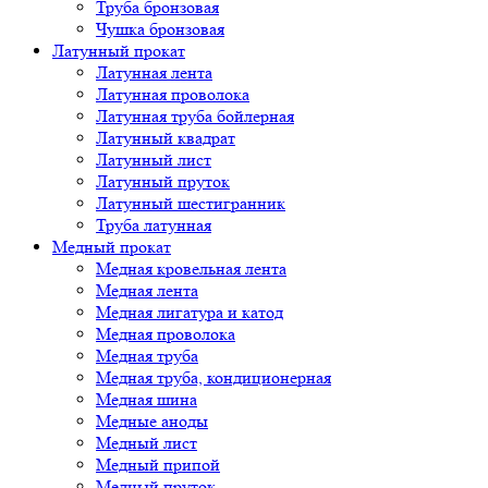
Труба бронзовая
Чушка бронзовая
Латунный прокат
Латунная лента
Латунная проволока
Латунная труба бойлерная
Латунный квадрат
Латунный лист
Латунный пруток
Латунный шестигранник
Труба латунная
Медный прокат
Медная кровельная лента
Медная лента
Медная лигатура и катод
Медная проволока
Медная труба
Медная труба, кондиционерная
Медная шина
Медные аноды
Медный лист
Медный припой
Медный пруток