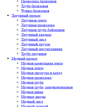
Проволока бронзовая
Труба бронзовая
Чушка бронзовая
Латунный прокат
Латунная лента
Латунная проволока
Латунная труба бойлерная
Латунный квадрат
Латунный лист
Латунный пруток
Латунный шестигранник
Труба латунная
Медный прокат
Медная кровельная лента
Медная лента
Медная лигатура и катод
Медная проволока
Медная труба
Медная труба, кондиционерная
Медная шина
Медные аноды
Медный лист
Медный припой