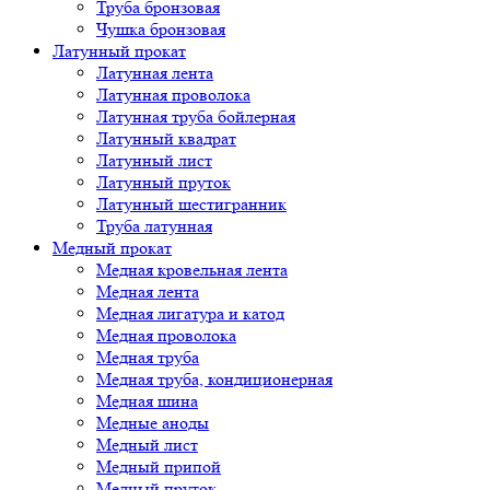
Труба бронзовая
Чушка бронзовая
Латунный прокат
Латунная лента
Латунная проволока
Латунная труба бойлерная
Латунный квадрат
Латунный лист
Латунный пруток
Латунный шестигранник
Труба латунная
Медный прокат
Медная кровельная лента
Медная лента
Медная лигатура и катод
Медная проволока
Медная труба
Медная труба, кондиционерная
Медная шина
Медные аноды
Медный лист
Медный припой
Медный пруток