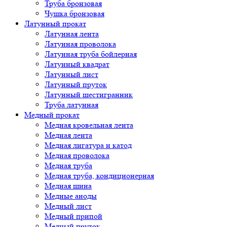
Труба бронзовая
Чушка бронзовая
Латунный прокат
Латунная лента
Латунная проволока
Латунная труба бойлерная
Латунный квадрат
Латунный лист
Латунный пруток
Латунный шестигранник
Труба латунная
Медный прокат
Медная кровельная лента
Медная лента
Медная лигатура и катод
Медная проволока
Медная труба
Медная труба, кондиционерная
Медная шина
Медные аноды
Медный лист
Медный припой
Медный пруток