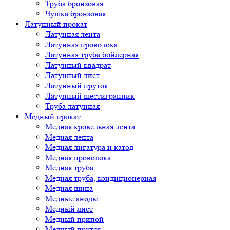
Труба бронзовая
Чушка бронзовая
Латунный прокат
Латунная лента
Латунная проволока
Латунная труба бойлерная
Латунный квадрат
Латунный лист
Латунный пруток
Латунный шестигранник
Труба латунная
Медный прокат
Медная кровельная лента
Медная лента
Медная лигатура и катод
Медная проволока
Медная труба
Медная труба, кондиционерная
Медная шина
Медные аноды
Медный лист
Медный припой
Медный пруток