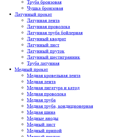
Труба бронзовая
Чушка бронзовая
Латунный прокат
Латунная лента
Латунная проволока
Латунная труба бойлерная
Латунный квадрат
Латунный лист
Латунный пруток
Латунный шестигранник
Труба латунная
Медный прокат
Медная кровельная лента
Медная лента
Медная лигатура и катод
Медная проволока
Медная труба
Медная труба, кондиционерная
Медная шина
Медные аноды
Медный лист
Медный припой
Медный пруток