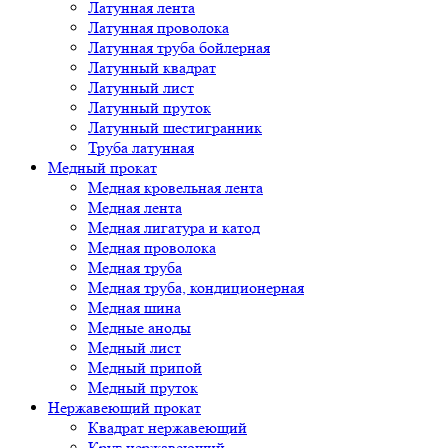
Латунная лента
Латунная проволока
Латунная труба бойлерная
Латунный квадрат
Латунный лист
Латунный пруток
Латунный шестигранник
Труба латунная
Медный прокат
Медная кровельная лента
Медная лента
Медная лигатура и катод
Медная проволока
Медная труба
Медная труба, кондиционерная
Медная шина
Медные аноды
Медный лист
Медный припой
Медный пруток
Нержавеющий прокат
Квадрат нержавеющий
Круг нержавеющий