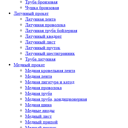
Труба бронзовая
Чушка бронзовая
Латунный прокат
Латунная лента
Латунная проволока
Латунная труба бойлерная
Латунный квадрат
Латунный лист
Латунный пруток
Латунный шестигранник
Труба латунная
Медный прокат
Медная кровельная лента
Медная лента
Медная лигатура и катод
Медная проволока
Медная труба
Медная труба, кондиционерная
Медная шина
Медные аноды
Медный лист
Медный припой
Медный пруток