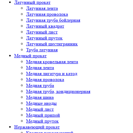
Латунный прокат
Латунная лента
Латунная проволока
Латунная труба бойлерная
Латунный квадрат
Латунный лист
Латунный пруток
Латунный шестигранник
Труба латунная
Медный прокат
Медная кровельная лента
Медная лента
Медная лигатура и катод
Медная проволока
Медная труба
Медная труба, кондиционерная
Медная шина
Медные аноды
Медный лист
Медный припой
Медный пруток
Нержавеющий прокат
Квадрат нержавеющий