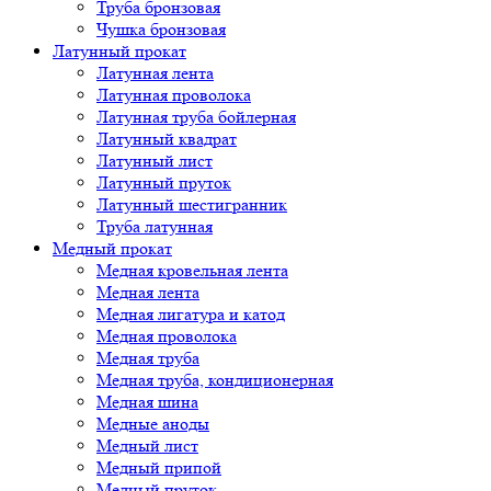
Труба бронзовая
Чушка бронзовая
Латунный прокат
Латунная лента
Латунная проволока
Латунная труба бойлерная
Латунный квадрат
Латунный лист
Латунный пруток
Латунный шестигранник
Труба латунная
Медный прокат
Медная кровельная лента
Медная лента
Медная лигатура и катод
Медная проволока
Медная труба
Медная труба, кондиционерная
Медная шина
Медные аноды
Медный лист
Медный припой
Медный пруток