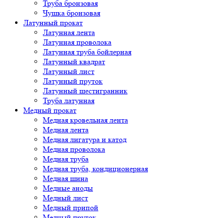
Труба бронзовая
Чушка бронзовая
Латунный прокат
Латунная лента
Латунная проволока
Латунная труба бойлерная
Латунный квадрат
Латунный лист
Латунный пруток
Латунный шестигранник
Труба латунная
Медный прокат
Медная кровельная лента
Медная лента
Медная лигатура и катод
Медная проволока
Медная труба
Медная труба, кондиционерная
Медная шина
Медные аноды
Медный лист
Медный припой
Медный пруток