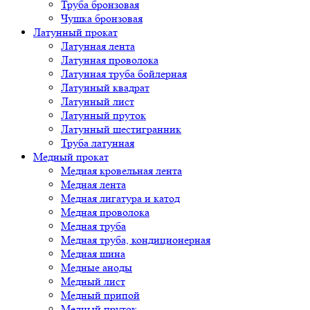
Труба бронзовая
Чушка бронзовая
Латунный прокат
Латунная лента
Латунная проволока
Латунная труба бойлерная
Латунный квадрат
Латунный лист
Латунный пруток
Латунный шестигранник
Труба латунная
Медный прокат
Медная кровельная лента
Медная лента
Медная лигатура и катод
Медная проволока
Медная труба
Медная труба, кондиционерная
Медная шина
Медные аноды
Медный лист
Медный припой
Медный пруток