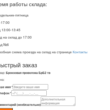
емя работы склада:
едельник-пятница
-17:00
 13:00-13:45
д на склад до 17:00
ад №6
обная схема проезда на склад на странице
Контакты
ыстрый заказ
вар:
Бронзовая проволока БрБ2 тв
на:
ше имя *
лефон *
мментарий (необязательно)