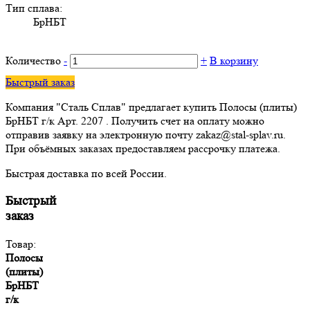
Тип сплава:
БрНБТ
Количество
-
+
В корзину
Быстрый заказ
Компания "Сталь Сплав" предлагает купить Полосы (плиты)
БрНБТ г/к Арт. 2207 . Получить счет на оплату можно
отправив заявку на электронную почту zakaz@stal-splav.ru.
При объёмных заказах предоставляем рассрочку платежа.
Быстрая доставка по всей России.
Быстрый
заказ
Товар:
Полосы
(плиты)
БрНБТ
г/к