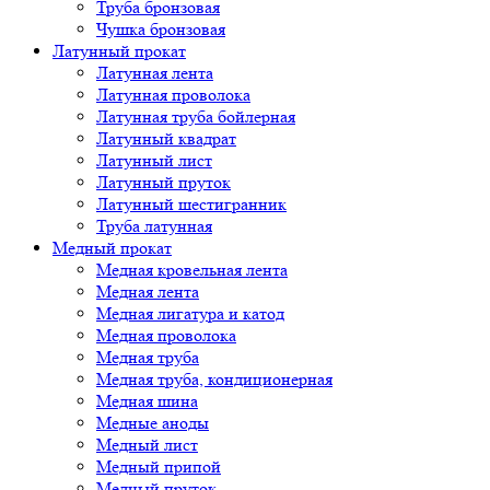
Труба бронзовая
Чушка бронзовая
Латунный прокат
Латунная лента
Латунная проволока
Латунная труба бойлерная
Латунный квадрат
Латунный лист
Латунный пруток
Латунный шестигранник
Труба латунная
Медный прокат
Медная кровельная лента
Медная лента
Медная лигатура и катод
Медная проволока
Медная труба
Медная труба, кондиционерная
Медная шина
Медные аноды
Медный лист
Медный припой
Медный пруток