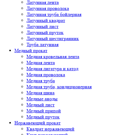
Латунная лента
Латунная проволока
Латунная труба бойлерная
Латунный квадрат
Латунный лист
Латунный пруток
Латунный шестигранник
Труба латунная
Медный прокат
Медная кровельная лента
Медная лента
Медная лигатура и катод
Медная проволока
Медная труба
Медная труба, кондиционерная
Медная шина
Медные аноды
Медный лист
Медный припой
Медный пруток
Нержавеющий прокат
Квадрат нержавеющий
Круг нержавеющий