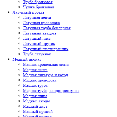
Труба бронзовая
Чушка бронзовая
Латунный прокат
Латунная лента
Латунная проволока
Латунная труба бойлерная
Латунный квадрат
Латунный лист
Латунный пруток
Латунный шестигранник
Труба латунная
Медный прокат
Медная кровельная лента
Медная лента
Медная лигатура и катод
Медная проволока
Медная труба
Медная труба, кондиционерная
Медная шина
Медные аноды
Медный лист
Медный припой
Медный пруток