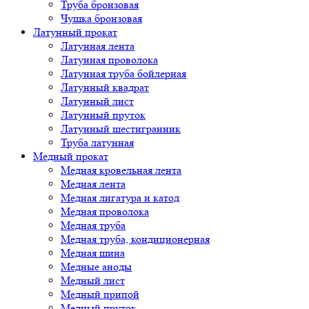
Труба бронзовая
Чушка бронзовая
Латунный прокат
Латунная лента
Латунная проволока
Латунная труба бойлерная
Латунный квадрат
Латунный лист
Латунный пруток
Латунный шестигранник
Труба латунная
Медный прокат
Медная кровельная лента
Медная лента
Медная лигатура и катод
Медная проволока
Медная труба
Медная труба, кондиционерная
Медная шина
Медные аноды
Медный лист
Медный припой
Медный пруток