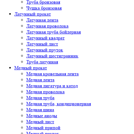
Труба бронзовая
Чушка бронзовая
Латунный прокат
Латунная лента
Латунная проволока
Латунная труба бойлерная
Латунный квадрат
Латунный лист
Латунный пруток
Латунный шестигранник
Труба латунная
Медный прокат
Медная кровельная лента
Медная лента
Медная лигатура и катод
Медная проволока
Медная труба
Медная труба, кондиционерная
Медная шина
Медные аноды
Медный лист
Медный припой
Медный пруток