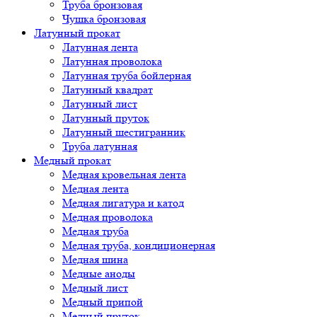
Труба бронзовая
Чушка бронзовая
Латунный прокат
Латунная лента
Латунная проволока
Латунная труба бойлерная
Латунный квадрат
Латунный лист
Латунный пруток
Латунный шестигранник
Труба латунная
Медный прокат
Медная кровельная лента
Медная лента
Медная лигатура и катод
Медная проволока
Медная труба
Медная труба, кондиционерная
Медная шина
Медные аноды
Медный лист
Медный припой
Медный пруток