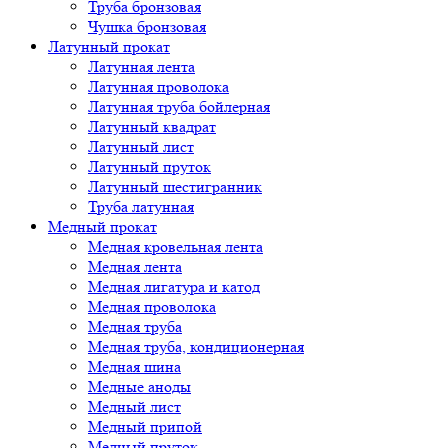
Труба бронзовая
Чушка бронзовая
Латунный прокат
Латунная лента
Латунная проволока
Латунная труба бойлерная
Латунный квадрат
Латунный лист
Латунный пруток
Латунный шестигранник
Труба латунная
Медный прокат
Медная кровельная лента
Медная лента
Медная лигатура и катод
Медная проволока
Медная труба
Медная труба, кондиционерная
Медная шина
Медные аноды
Медный лист
Медный припой
Медный пруток