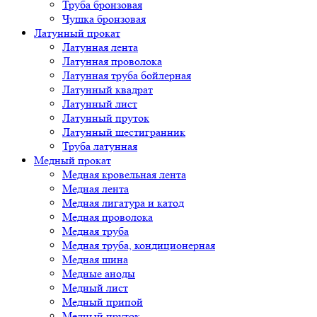
Труба бронзовая
Чушка бронзовая
Латунный прокат
Латунная лента
Латунная проволока
Латунная труба бойлерная
Латунный квадрат
Латунный лист
Латунный пруток
Латунный шестигранник
Труба латунная
Медный прокат
Медная кровельная лента
Медная лента
Медная лигатура и катод
Медная проволока
Медная труба
Медная труба, кондиционерная
Медная шина
Медные аноды
Медный лист
Медный припой
Медный пруток