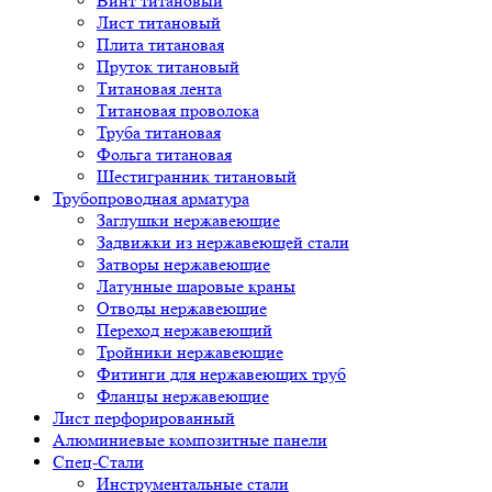
Винт титановый
Лист титановый
Плита титановая
Пруток титановый
Титановая лента
Титановая проволока
Труба титановая
Фольга титановая
Шестигранник титановый
Трубопроводная арматура
Заглушки нержавеющие
Задвижки из нержавеющей стали
Затворы нержавеющие
Латунные шаровые краны
Отводы нержавеющие
Переход нержавеющий
Тройники нержавеющие
Фитинги для нержавеющих труб
Фланцы нержавеющие
Лист перфорированный
Алюминиевые композитные панели
Спец-Стали
Инструментальные стали