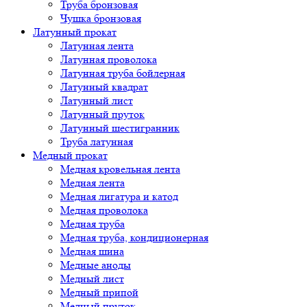
Труба бронзовая
Чушка бронзовая
Латунный прокат
Латунная лента
Латунная проволока
Латунная труба бойлерная
Латунный квадрат
Латунный лист
Латунный пруток
Латунный шестигранник
Труба латунная
Медный прокат
Медная кровельная лента
Медная лента
Медная лигатура и катод
Медная проволока
Медная труба
Медная труба, кондиционерная
Медная шина
Медные аноды
Медный лист
Медный припой
Медный пруток