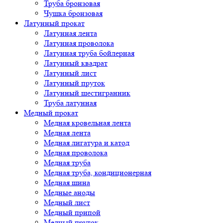
Труба бронзовая
Чушка бронзовая
Латунный прокат
Латунная лента
Латунная проволока
Латунная труба бойлерная
Латунный квадрат
Латунный лист
Латунный пруток
Латунный шестигранник
Труба латунная
Медный прокат
Медная кровельная лента
Медная лента
Медная лигатура и катод
Медная проволока
Медная труба
Медная труба, кондиционерная
Медная шина
Медные аноды
Медный лист
Медный припой
Медный пруток