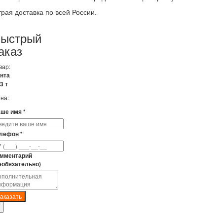
рая доставка по всей России.
ыстрый
аказ
вар:
нта
3 т
на:
ше имя *
лефон *
мментарий
еобязательно)
аказать