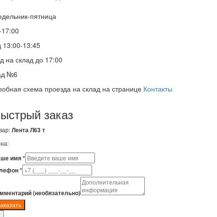
едельник-пятница
-17:00
 13:00-13:45
д на склад до 17:00
ад №6
обная схема проезда на склад на странице
Контакты
ыстрый заказ
вар:
Лента Л63 т
на:
ше имя *
лефон *
мментарий (необязательно)
аказать