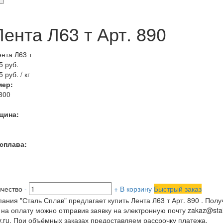
>
Лента Л63 т Арт. 890
5 руб.
 руб. / кг
мер:
300
щина:
 сплава:
чество
-
+
В корзину
Быстрый заказ
ания "Сталь Сплав" предлагает купить Лента Л63 т Арт. 890 . Полу
 на оплату можно отправив заявку на электронную почту zakaz@stal
v.ru. При объёмных заказах предоставляем рассрочку платежа.