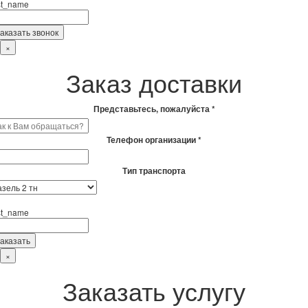
rst_name
×
Заказ доставки
Представьтесь, пожалуйста *
Телефон организации *
Тип транспорта
rst_name
×
Заказать услугу