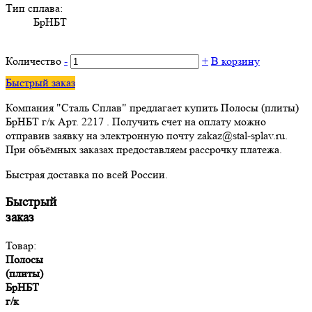
Тип сплава:
БрНБТ
Количество
-
+
В корзину
Быстрый заказ
Компания "Сталь Сплав" предлагает купить Полосы (плиты)
БрНБТ г/к Арт. 2217 . Получить счет на оплату можно
отправив заявку на электронную почту zakaz@stal-splav.ru.
При объёмных заказах предоставляем рассрочку платежа.
Быстрая доставка по всей России.
Быстрый
заказ
Товар:
Полосы
(плиты)
БрНБТ
г/к