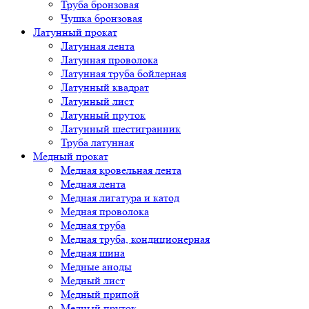
Труба бронзовая
Чушка бронзовая
Латунный прокат
Латунная лента
Латунная проволока
Латунная труба бойлерная
Латунный квадрат
Латунный лист
Латунный пруток
Латунный шестигранник
Труба латунная
Медный прокат
Медная кровельная лента
Медная лента
Медная лигатура и катод
Медная проволока
Медная труба
Медная труба, кондиционерная
Медная шина
Медные аноды
Медный лист
Медный припой
Медный пруток